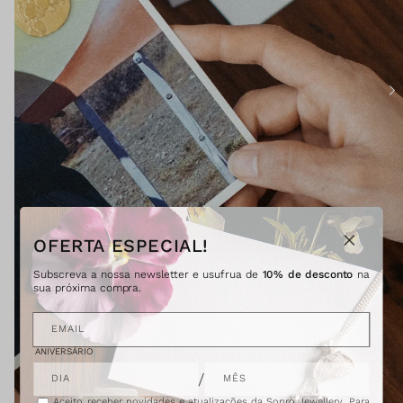
A
b
r
i
r
c
o
n
t
e
ú
OFERTA ESPECIAL!
d
o
Subscreva a nossa newsletter e usufrua de
10% de desconto
na
m
sua próxima compra.
u
l
t
EMAIL
i
m
ANIVERSÁRIO
é
d
/
DIA
MÊS
i
a
Aceito receber novidades e atualizações da Sopro Jewellery. Para